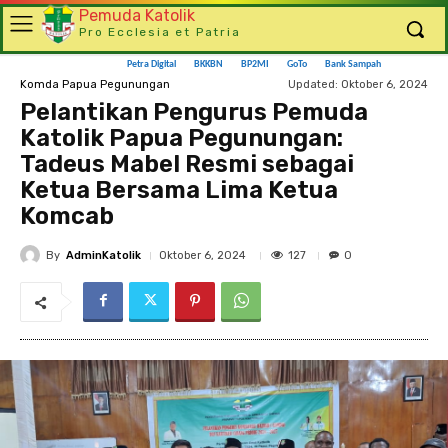
Pemuda Katolik
Pro Ecclesia et Patria
Petra Digital
BKKBN
BP2MI
GoTo
Bank Sampah
Updated:
Oktober 6, 2024
Komda Papua Pegunungan
Pelantikan Pengurus Pemuda
Katolik Papua Pegunungan:
Tadeus Mabel Resmi sebagai
Ketua Bersama Lima Ketua
Komcab
By
AdminKatolik
127
Oktober 6, 2024
0