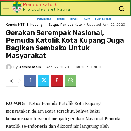
Pemuda Katolik
Pro Ecclesia et Patria
Petra Digital
BKKBN
BP2MI
GoTo
Bank Sampah
Updated:
April 22, 2020
Komda NTT
Kupang
Satgas Pemuda Katolik
Gerakan Serempak Nasional,
Pemuda Katolik Kota Kupang Juga
Bagikan Sembako Untuk
Masyarakat
By
AdminKatolik
209
April 22, 2020
0
KUPANG –
Ketua Pemuda Katolik Kota Kupang
mengatakan dalam acara tersebut, bahwa bakti
kemanusiaan tersebut menjadi gerakan Nasional Pemuda
Katolik se-Indonesia dan dikoordinir langsung oleh