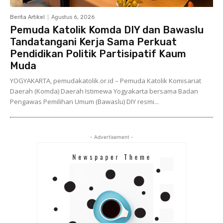
Berita Artikel
Agustus 6, 2026
Pemuda Katolik Komda DIY dan Bawaslu
Tandatangani Kerja Sama Perkuat
Pendidikan Politik Partisipatif Kaum
Muda
YOGYAKARTA, pemudakatolik.or.id – Pemuda Katolik Komisariat
Daerah (Komda) Daerah Istimewa Yogyakarta bersama Badan
Pengawas Pemilihan Umum (Bawaslu) DIY resmi...
- Advertisement -