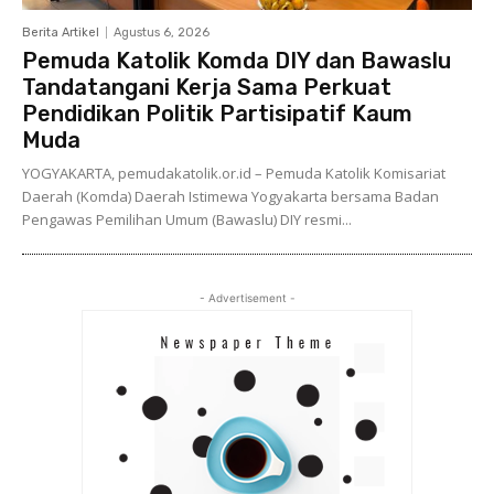
Berita Artikel
Agustus 6, 2026
Pemuda Katolik Komda DIY dan Bawaslu
Tandatangani Kerja Sama Perkuat
Pendidikan Politik Partisipatif Kaum
Muda
YOGYAKARTA, pemudakatolik.or.id – Pemuda Katolik Komisariat
Daerah (Komda) Daerah Istimewa Yogyakarta bersama Badan
Pengawas Pemilihan Umum (Bawaslu) DIY resmi...
- Advertisement -