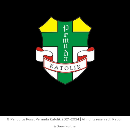
© Pengurus Pusat Pemuda Katolik 2021-2024 | All rights reserved | Reborn
& Grow Further