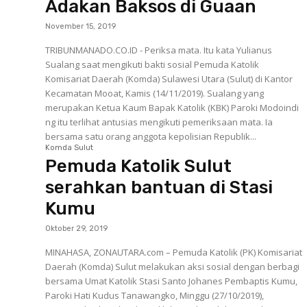
Adakan Baksos di Guaan
November 15, 2019
TRIBUNMANADO.CO.ID - Periksa mata. Itu kata Yulianus
Sualang saat mengikuti bakti sosial Pemuda Katolik
Komisariat Daerah (Komda) Sulawesi Utara (Sulut) di Kantor
Kecamatan Mooat, Kamis (14/11/2019). Sualang yang
merupakan Ketua Kaum Bapak Katolik (KBK) Paroki Modoindi
ng itu terlihat antusias mengikuti pemeriksaan mata. Ia
bersama satu orang anggota kepolisian Republik...
Komda Sulut
Pemuda Katolik Sulut
serahkan bantuan di Stasi
Kumu
Oktober 29, 2019
MINAHASA, ZONAUTARA.com – Pemuda Katolik (PK) Komisariat
Daerah (Komda) Sulut melakukan aksi sosial dengan berbagi
bersama Umat Katolik Stasi Santo Johanes Pembaptis Kumu,
Paroki Hati Kudus Tanawangko, Minggu (27/10/2019),