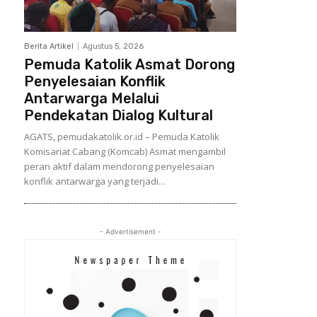
Berita Artikel
Agustus 5, 2026
Pemuda Katolik Asmat Dorong
Penyelesaian Konflik
Antarwarga Melalui
Pendekatan Dialog Kultural
AGATS, pemudakatolik.or.id – Pemuda Katolik
Komisariat Cabang (Komcab) Asmat mengambil
peran aktif dalam mendorong penyelesaian
konflik antarwarga yang terjadi...
- Advertisement -