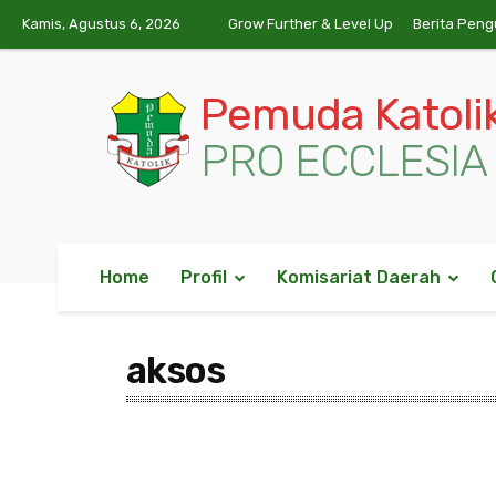
Kamis, Agustus 6, 2026
Grow Further & Level Up
Berita Peng
Pemuda Katoli
PRO ECCLESIA 
Home
Profil
Komisariat Daerah
aksos