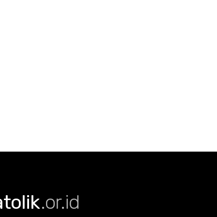
olik
.or.id