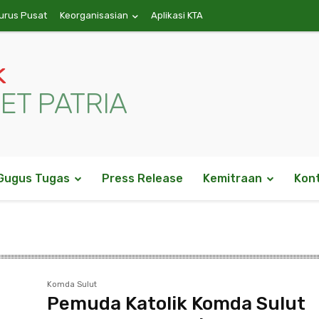
urus Pusat
Keorganisasian
Aplikasi KTA
k
ET PATRIA
Gugus Tugas
Press Release
Kemitraan
Kon
Komda Sulut
Pemuda Katolik Komda Sulut