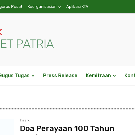
ngurus Pusat
Keorganisasian
Aplikasi KTA
k
ET PATRIA
Gugus Tugas
Press Release
Kemitraan
Kon
Hirarki
Doa Perayaan 100 Tahun