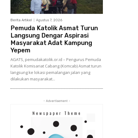
Berita Artikel
Agustus 7, 2026
Pemuda Katolik Asmat Turun
Langsung Dengar Aspirasi
Masyarakat Adat Kampung
Yepem
AGATS, pemudakatolik.or.id – Pengurus Pemuda
Katolik Komisariat Cabang (Komcab) Asmat turun
langsung ke lokasi pemalangan jalan yang
dilakukan masyarakat...
- Advertisement -