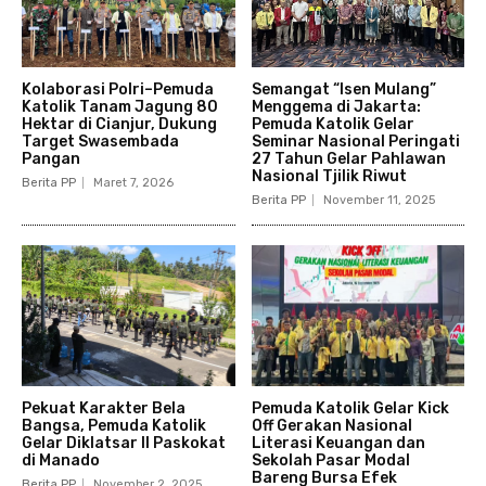
Kolaborasi Polri–Pemuda
Semangat “Isen Mulang”
Katolik Tanam Jagung 80
Menggema di Jakarta:
Hektar di Cianjur, Dukung
Pemuda Katolik Gelar
Target Swasembada
Seminar Nasional Peringati
Pangan
27 Tahun Gelar Pahlawan
Nasional Tjilik Riwut
Berita PP
Maret 7, 2026
Berita PP
November 11, 2025
Pekuat Karakter Bela
Pemuda Katolik Gelar Kick
Bangsa, Pemuda Katolik
Off Gerakan Nasional
Gelar Diklatsar II Paskokat
Literasi Keuangan dan
di Manado
Sekolah Pasar Modal
Bareng Bursa Efek
Berita PP
November 2, 2025