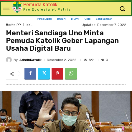
Pemuda Katolik
Pro Ecclesia et Patria
Petra Digital
BKKBN
BP2MI
GoTo
Bank Sampah
Updated:
Desember 7, 2022
Berita PP
KKL
Menteri Sandiaga Uno Minta
Pemuda Katolik Geber Lapangan
Usaha Digital Baru
By
AdminKatolik
891
Desember 2, 2022
0