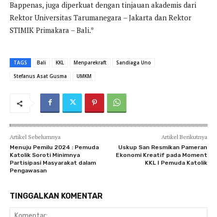
Bappenas, juga diperkuat dengan tinjauan akademis dari
Rektor Universitas Tarumanegara – Jakarta dan Rektor
STIMIK Primakara – Bali.*
TAGS
Bali
KKL
Menparekraft
Sandiaga Uno
Stefanus Asat Gusma
UMKM
Artikel Sebelumnya
Artikel Berikutnya
Menuju Pemilu 2024 : Pemuda
Uskup San Resmikan Pameran
Katolik Soroti Minimnya
Ekonomi Kreatif pada Moment
Partisipasi Masyarakat dalam
KKL I Pemuda Katolik
Pengawasan
TINGGALKAN KOMENTAR