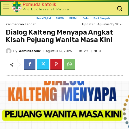
Pemuda Katolik
Pro Ecclesia et Patria
Petra Digital
BKKBN
BP2MI
GoTo
Bank Sampah
Updated:
Agustus 13, 2025
Kalimantan Tengah
Dialog Kalteng Menyapa Angkat
Kisah Pejuang Wanita Masa Kini
By
AdminKatolik
29
Agustus 13, 2025
0