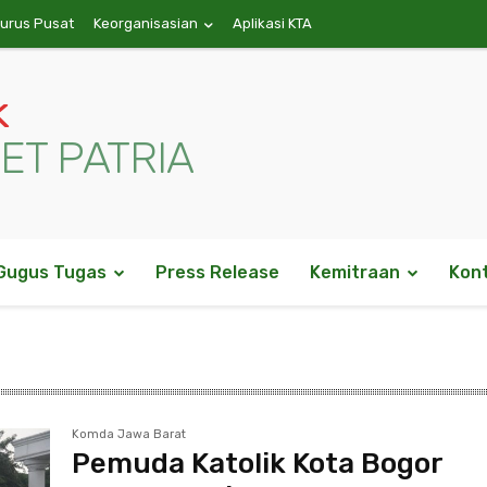
gurus Pusat
Keorganisasian
Aplikasi KTA
k
ET PATRIA
Gugus Tugas
Press Release
Kemitraan
Kon
Komda Jawa Barat
Pemuda Katolik Kota Bogor