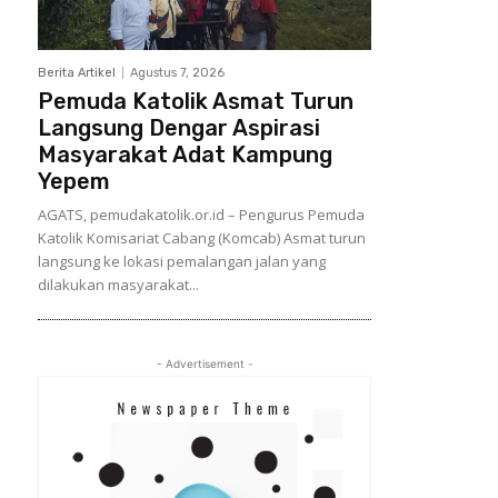
Berita Artikel
Agustus 7, 2026
Pemuda Katolik Asmat Turun
Langsung Dengar Aspirasi
Masyarakat Adat Kampung
Yepem
AGATS, pemudakatolik.or.id – Pengurus Pemuda
Katolik Komisariat Cabang (Komcab) Asmat turun
langsung ke lokasi pemalangan jalan yang
dilakukan masyarakat...
- Advertisement -