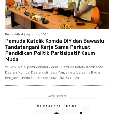
Berita Artikel
Agustus 6, 2026
Pemuda Katolik Komda DIY dan Bawaslu
Tandatangani Kerja Sama Perkuat
Pendidikan Politik Partisipatif Kaum
Muda
YOGYAKARTA, pemudakatolik.or.id – Pemuda Katolik Komisariat
Daerah (Komda) Daerah Istimewa Yogyakarta bersama Badan
Pengawas Pemilihan Umum (Bawaslu) DIY resmi...
- Advertisement -