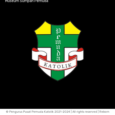
Museum Sumpah Pemuda
© Pengurus Pusat Pemuda Katolik 2021-2024 | All rights reserved | Reborn