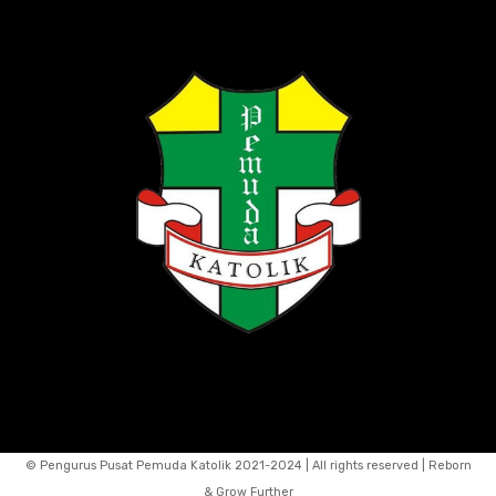
© Pengurus Pusat Pemuda Katolik 2021-2024 | All rights reserved | Reborn
& Grow Further