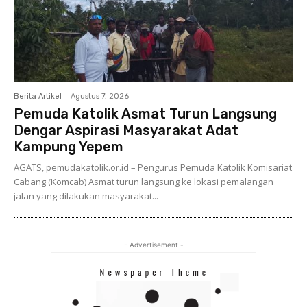
Berita Artikel
Agustus 7, 2026
Pemuda Katolik Asmat Turun Langsung
Dengar Aspirasi Masyarakat Adat
Kampung Yepem
AGATS, pemudakatolik.or.id – Pengurus Pemuda Katolik Komisariat
Cabang (Komcab) Asmat turun langsung ke lokasi pemalangan
jalan yang dilakukan masyarakat...
- Advertisement -