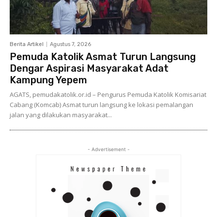
Berita Artikel
Agustus 7, 2026
Pemuda Katolik Asmat Turun Langsung
Dengar Aspirasi Masyarakat Adat
Kampung Yepem
AGATS, pemudakatolik.or.id – Pengurus Pemuda Katolik Komisariat
Cabang (Komcab) Asmat turun langsung ke lokasi pemalangan
jalan yang dilakukan masyarakat...
- Advertisement -