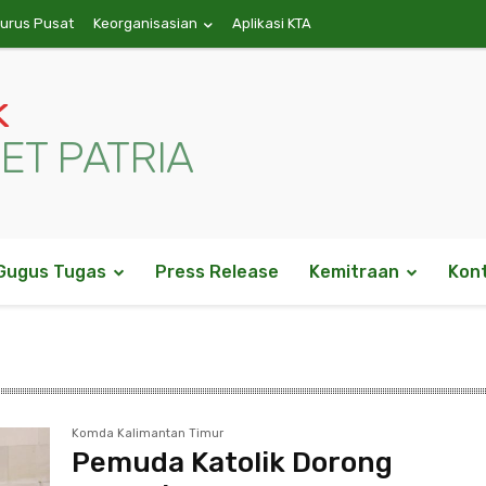
gurus Pusat
Keorganisasian
Aplikasi KTA
k
ET PATRIA
Gugus Tugas
Press Release
Kemitraan
Kon
Komda Kalimantan Timur
Pemuda Katolik Dorong