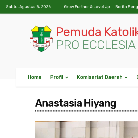
Sabtu, Agustus 8, 2026
Grow Further & Level Up
Berita Pen
Pemuda Katoli
PRO ECCLESIA 
Home
Profil
Komisariat Daerah
Anastasia Hiyang