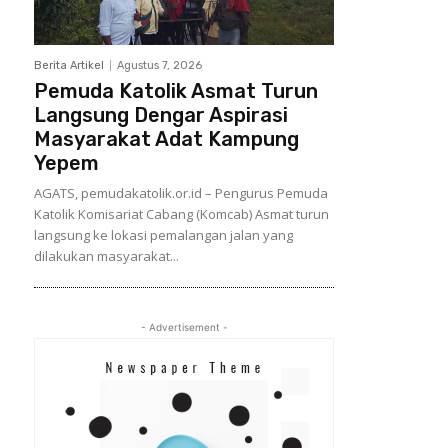
Berita Artikel
Agustus 7, 2026
Pemuda Katolik Asmat Turun
Langsung Dengar Aspirasi
Masyarakat Adat Kampung
Yepem
AGATS, pemudakatolik.or.id – Pengurus Pemuda
Katolik Komisariat Cabang (Komcab) Asmat turun
langsung ke lokasi pemalangan jalan yang
dilakukan masyarakat...
- Advertisement -