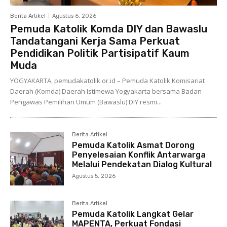
Berita Artikel
Agustus 6, 2026
Pemuda Katolik Komda DIY dan Bawaslu
Tandatangani Kerja Sama Perkuat
Pendidikan Politik Partisipatif Kaum
Muda
YOGYAKARTA, pemudakatolik.or.id – Pemuda Katolik Komisariat
Daerah (Komda) Daerah Istimewa Yogyakarta bersama Badan
Pengawas Pemilihan Umum (Bawaslu) DIY resmi...
Berita Artikel
Pemuda Katolik Asmat Dorong
Penyelesaian Konflik Antarwarga
Melalui Pendekatan Dialog Kultural
Agustus 5, 2026
Berita Artikel
Pemuda Katolik Langkat Gelar
MAPENTA, Perkuat Fondasi