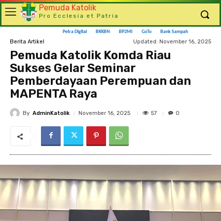
Pemuda Katolik
Pro Ecclesia et Patria
Petra Digital
BKKBN
BP2MI
GoTo
Bank Sampah
Updated:
November 16, 2025
Berita Artikel
Pemuda Katolik Komda Riau
Sukses Gelar Seminar
Pemberdayaan Perempuan dan
MAPENTA Raya
By
AdminKatolik
57
November 16, 2025
0