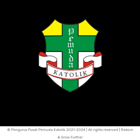
© Pengurus Pusat Pemuda Katolik 2021-2024 | All rights reserved | Reborn
& Grow Further