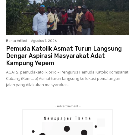
Berita Artikel
Agustus 7, 2026
Pemuda Katolik Asmat Turun Langsung
Dengar Aspirasi Masyarakat Adat
Kampung Yepem
AGATS, pemudakatolik.or.id – Pengurus Pemuda Katolik Komisariat
Cabang (Komcab) Asmat turun langsung ke lokasi pemalangan
jalan yang dilakukan masyarakat...
- Advertisement -