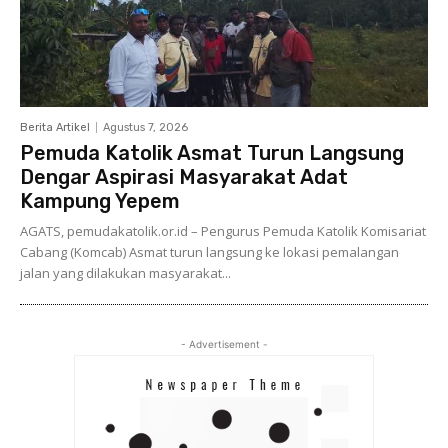
Berita Artikel
Agustus 7, 2026
Pemuda Katolik Asmat Turun Langsung
Dengar Aspirasi Masyarakat Adat
Kampung Yepem
AGATS, pemudakatolik.or.id – Pengurus Pemuda Katolik Komisariat
Cabang (Komcab) Asmat turun langsung ke lokasi pemalangan
jalan yang dilakukan masyarakat...
- Advertisement -