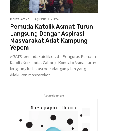
Berita Artikel
Agustus 7, 2026
Pemuda Katolik Asmat Turun
Langsung Dengar Aspirasi
Masyarakat Adat Kampung
Yepem
AGATS, pemudakatolik.or.id – Pengurus Pemuda
Katolik Komisariat Cabang (Komcab) Asmat turun
langsung ke lokasi pemalangan jalan yang
dilakukan masyarakat...
- Advertisement -