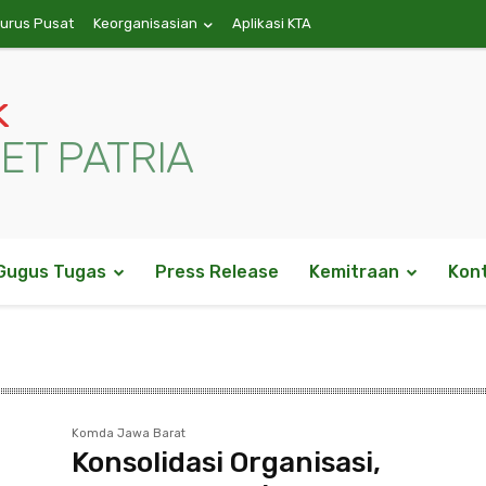
gurus Pusat
Keorganisasian
Aplikasi KTA
k
ET PATRIA
Gugus Tugas
Press Release
Kemitraan
Kon
Komda Jawa Barat
Konsolidasi Organisasi,