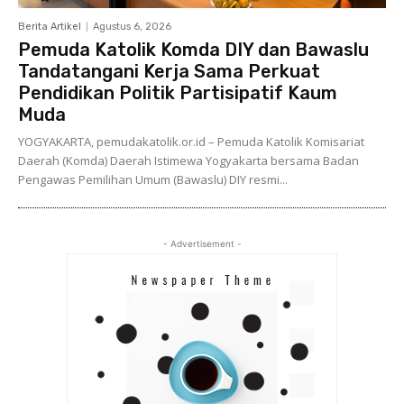
Berita Artikel
Agustus 6, 2026
Pemuda Katolik Komda DIY dan Bawaslu
Tandatangani Kerja Sama Perkuat
Pendidikan Politik Partisipatif Kaum
Muda
YOGYAKARTA, pemudakatolik.or.id – Pemuda Katolik Komisariat
Daerah (Komda) Daerah Istimewa Yogyakarta bersama Badan
Pengawas Pemilihan Umum (Bawaslu) DIY resmi...
- Advertisement -