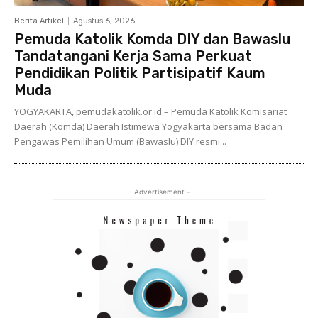
Berita Artikel
Agustus 6, 2026
Pemuda Katolik Komda DIY dan Bawaslu
Tandatangani Kerja Sama Perkuat
Pendidikan Politik Partisipatif Kaum
Muda
YOGYAKARTA, pemudakatolik.or.id – Pemuda Katolik Komisariat
Daerah (Komda) Daerah Istimewa Yogyakarta bersama Badan
Pengawas Pemilihan Umum (Bawaslu) DIY resmi...
- Advertisement -