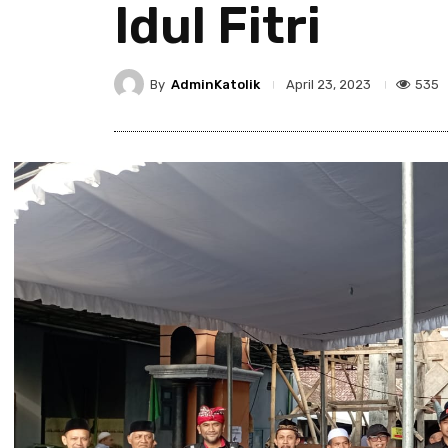
Idul Fitri
By
AdminKatolik
535
April 23, 2023