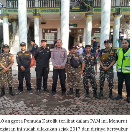
10 anggota Pemuda Katolik terlibat dalam PAM ini. Menurut
giatan ini sudah dilakukan sejak 2017 dan dirinya bersyukur