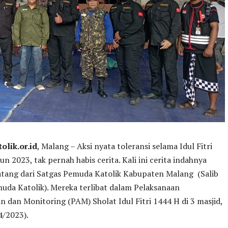
lik.or.id
, Malang – Aksi nyata toleransi selama Idul Fitri
n 2023, tak pernah habis cerita. Kali ini cerita indahnya
datang dari Satgas Pemuda Katolik Kabupaten Malang (Salib
uda Katolik). Mereka terlibat dalam Pelaksanaan
dan Monitoring (PAM) Sholat Idul Fitri 1444 H di 3 masjid,
4/2023).