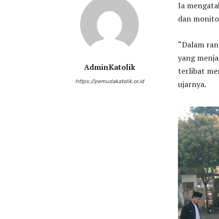
Ia mengata
dan monitor
“Dalam rang
yang menjal
AdminKatolik
terlibat m
https://pemudakatolik.or.id
ujarnya.