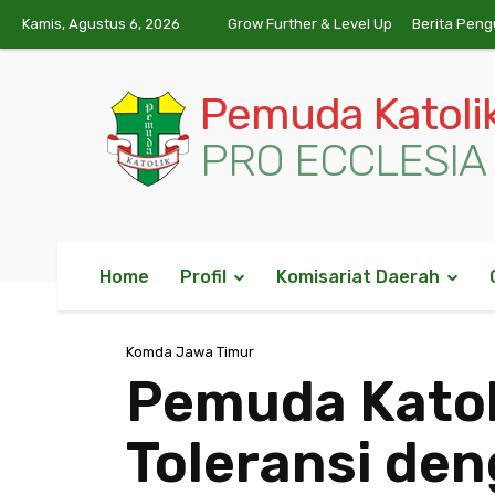
Kamis, Agustus 6, 2026
Grow Further & Level Up
Berita Peng
Pemuda Katoli
PRO ECCLESIA 
Home
Profil
Komisariat Daerah
Komda Jawa Timur
Pemuda Katol
Toleransi den