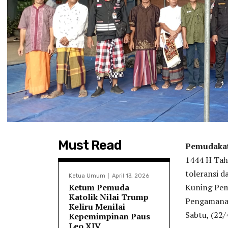
Must Read
Pemudakato
1444 H Tahu
toleransi 
Ketua Umum
April 13, 2026
Ketum Pemuda
Kuning Pem
Katolik Nilai Trump
Pengamanan 
Keliru Menilai
Sabtu, (22/
Kepemimpinan Paus
Leo XIV