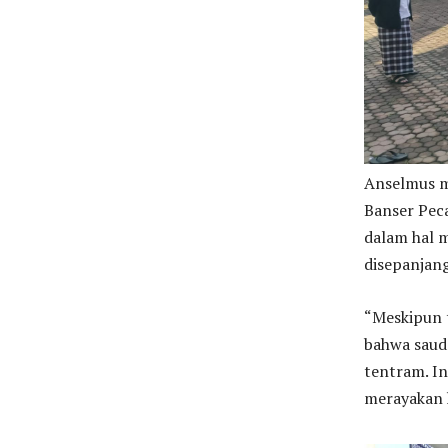
Anselmus m
Banser Pec
dalam hal 
disepanjang
“Meskipun t
bahwa saud
tentram. In
merayakan 