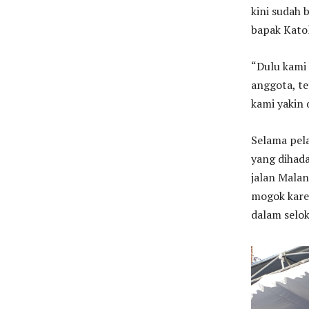
kini sudah
bapak Katol
“Dulu kami
anggota, te
kami yakin 
Selama pel
yang dihad
jalan Malan
mogok kare
dalam selo