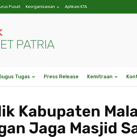
urus Pusat
Keorganisasian
Aplikasi KTA
k
ET PATRIA
Gugus Tugas
Press Release
Kemitraan
Kon
ik Kabupaten Mal
gan Jaga Masjid S